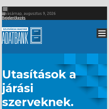
vasárnap, augusztus 9, 2026
Bejelentkezés
Utasítások a
járási
szerveknek.