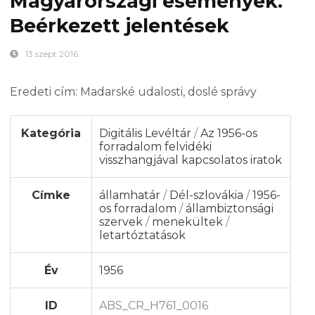
Magyarországi események.
Beérkezett jelentések
13 szept 2016
Eredeti cím: Madarské udalosti, doslé správy
Kategória
Digitális Levéltár
/
Az 1956-os
forradalom felvidéki
visszhangjával kapcsolatos iratok
Címke
államhatár
/
Dél-szlovákia
/
1956-
os forradalom
/
állambiztonsági
szervek
/
menekültek
/
letartóztatások
Év
1956
ID
ABS_CR_H761_0016