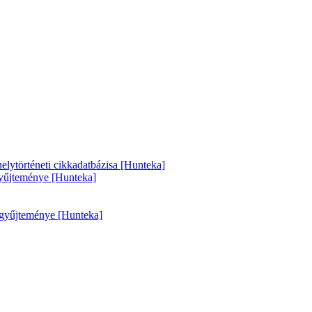
helytörténeti cikkadatbázisa [Hunteka]
 gyűjteménye [Hunteka]
k gyűjteménye [Hunteka]