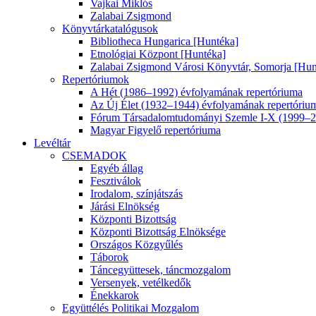
Vajkai Miklós
Zalabai Zsigmond
Könyvtárkatalógusok
Bibliotheca Hungarica [Huntéka]
Etnológiai Központ [Huntéka]
Zalabai Zsigmond Városi Könyvtár, Somorja [Hun
Repertóriumok
A Hét (1986–1992) évfolyamának repertóriuma
Az Új Élet (1932–1944) évfolyamának repertóriu
Fórum Társadalomtudományi Szemle I-X (1999–20
Magyar Figyelő repertóriuma
Levéltár
CSEMADOK
Egyéb állag
Fesztiválok
Irodalom, színjátszás
Járási Elnökség
Központi Bizottság
Központi Bizottság Elnöksége
Országos Közgyűlés
Táborok
Táncegyüttesek, táncmozgalom
Versenyek, vetélkedők
Énekkarok
Együttélés Politikai Mozgalom