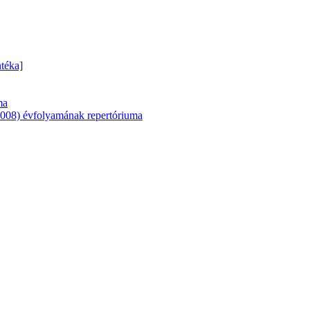
téka]
ma
08) évfolyamának repertóriuma