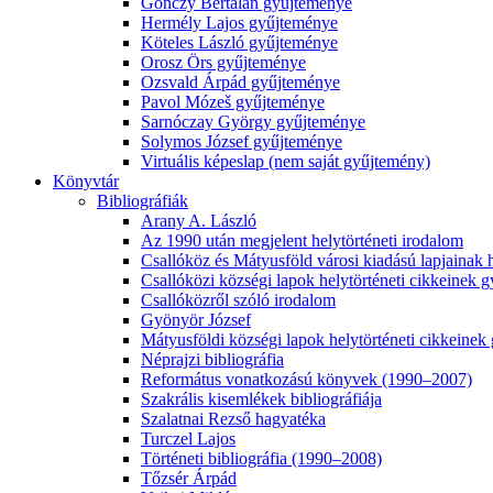
Gönczy Bertalan gyűjteménye
Hermély Lajos gyűjteménye
Köteles László gyűjteménye
Orosz Örs gyűjteménye
Ozsvald Árpád gyűjteménye
Pavol Mózeš gyűjteménye
Sarnóczay György gyűjteménye
Solymos József gyűjteménye
Virtuális képeslap (nem saját gyűjtemény)
Könyvtár
Bibliográfiák
Arany A. László
Az 1990 után megjelent helytörténeti irodalom
Csallóköz és Mátyusföld városi kiadású lapjainak 
Csallóközi községi lapok helytörténeti cikkeinek
Csallóközről szóló irodalom
Gyönyör József
Mátyusföldi községi lapok helytörténeti cikkeine
Néprajzi bibliográfia
Református vonatkozású könyvek (1990–2007)
Szakrális kisemlékek bibliográfiája
Szalatnai Rezső hagyatéka
Turczel Lajos
Történeti bibliográfia (1990–2008)
Tőzsér Árpád