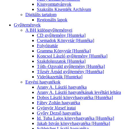
Kisnyomtatványok
Szakrális Kisemlék Archívum
Digitális tartalom
Regionális lapok
Gyűjtemények
A BH különgyűjteményei
CD gyűjtemény [Hunteka]
Csemadok Könyvtár [Huntéka]
Folyóirattár
Gramma Könyvtár [Huntéka]
Koncsol László gyűjtemény [Huntéka]
Szakdolgozatok [Hunteka]
Tóth–Ozsvald gyűjtemény [Huntéka]
Tőzsér Árpád gyűjtemény [Huntéka]
Videókazetták [Hunteka]
Egyéni hagyatékok
Arany A. László hagyatéka
Arany A. László hagyatékának levéltári leltára
Dobos László könyvhagyatéka [Huntéka]
Fábry Zoltán hagyatéka
Gyönyör József iratai
Győry Dezső hagyatéka
Id. Tuba Lajos könyvhagyatéka [Huntéka]
Jakab István könyvhagyatéka [Huntéka]
Schleicher László hagyatéka