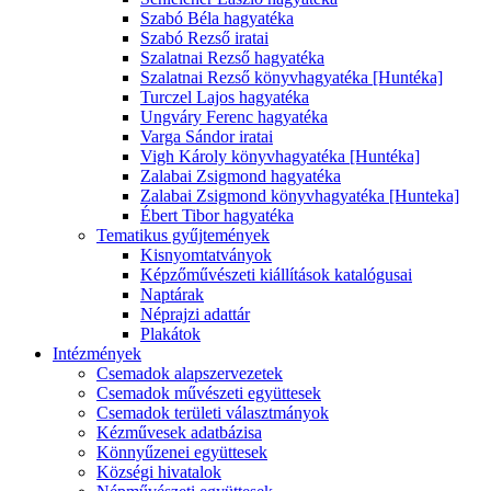
Szabó Béla hagyatéka
Szabó Rezső iratai
Szalatnai Rezső hagyatéka
Szalatnai Rezső könyvhagyatéka [Huntéka]
Turczel Lajos hagyatéka
Ungváry Ferenc hagyatéka
Varga Sándor iratai
Vigh Károly könyvhagyatéka [Huntéka]
Zalabai Zsigmond hagyatéka
Zalabai Zsigmond könyvhagyatéka [Hunteka]
Ébert Tibor hagyatéka
Tematikus gyűjtemények
Kisnyomtatványok
Képzőművészeti kiállítások katalógusai
Naptárak
Néprajzi adattár
Plakátok
Intézmények
Csemadok alapszervezetek
Csemadok művészeti együttesek
Csemadok területi választmányok
Kézművesek adatbázisa
Könnyűzenei együttesek
Községi hivatalok