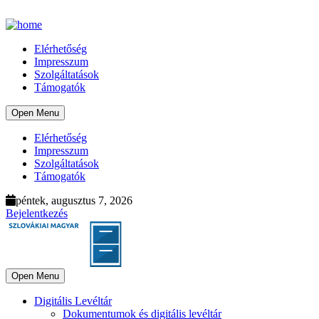
Elérhetőség
Impresszum
Szolgáltatások
Támogatók
Open Menu
Elérhetőség
Impresszum
Szolgáltatások
Támogatók
péntek, augusztus 7, 2026
Bejelentkezés
Open Menu
Digitális Levéltár
Dokumentumok és digitális levéltár