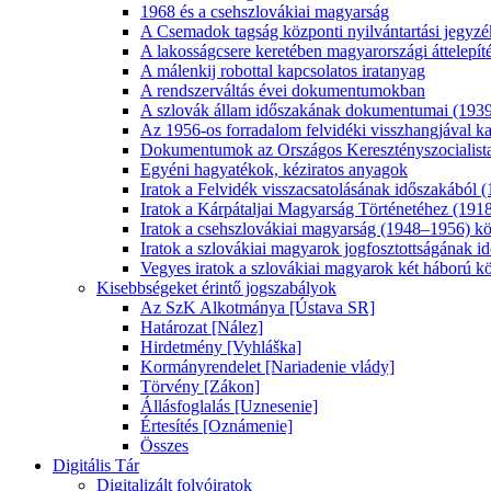
1968 és a csehszlovákiai magyarság
A Csemadok tagság központi nyilvántartási jegyz
A lakosságcsere keretében magyarországi áttelepít
A málenkij robottal kapcsolatos iratanyag
A rendszerváltás évei dokumentumokban
A szlovák állam időszakának dokumentumai (193
Az 1956-os forradalom felvidéki visszhangjával ka
Dokumentumok az Országos Keresztényszocialista
Egyéni hagyatékok, kéziratos anyagok
Iratok a Felvidék visszacsatolásának időszakából
Iratok a Kárpátaljai Magyarság Történetéhez (19
Iratok a csehszlovákiai magyarság (1948–1956) közö
Iratok a szlovákiai magyarok jogfosztottságának 
Vegyes iratok a szlovákiai magyarok két háború kö
Kisebbségeket érintő jogszabályok
Az SzK Alkotmánya [Ústava SR]
Határozat [Nález]
Hirdetmény [Vyhláška]
Kormányrendelet [Nariadenie vlády]
Törvény [Zákon]
Állásfoglalás [Uznesenie]
Értesítés [Oznámenie]
Összes
Digitális Tár
Digitalizált folyóiratok