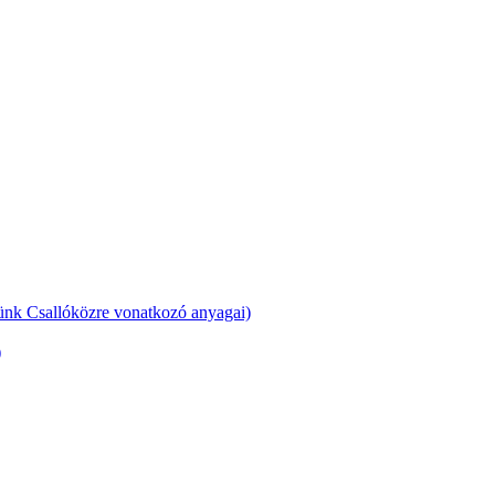
günk Csallóközre vonatkozó anyagai)
)