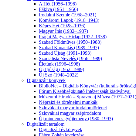
A Hét (1956–1996)
Fáklya (1951–1956)
Irodalmi Szemle (1958–2021)
Komáromi Lapok (1918–1943)
Képes Hét (1928–1936)
Magyar Írás (1932–1937)
Prágai Magyar Hírlap (1922–1938)
Szabad Földműves (1950–1988)
Szabad Kapacitás (1989–1997)
Szabad Újság (1991–1993)
Szocialista Nevelés (1956–1989)
Életünk (1996–1998)
Új Ifjúság (1952–1989)
Új Szó (1948–2022)
Digitalizált könyvek
BiblioNet – Digitális Könyvtár (kulturális öröksé
Fórum Kisebbségkutató Intézet saját kiadványai
Múzeumi Híradó – Spravodaj Múzea (1977–2021
Néprajzi és történelmi munkák
Szlovákiai magyar irodalomtörténet
Szlovákiai magyar szépirodalom
Új mindenes gyűjtemény (1980–1993)
Digitalizált tartalom
Digitalizált évkönyvek
Fábry Zoltán levelezése