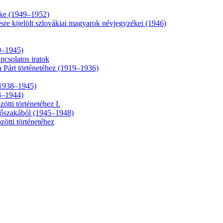
éke (1949–1952)
ésre kijelölt szlovákiai magyarok névjegyzékei (1946)
9–1945)
pcsolatos iratok
 Párt történetéhez (1919–1936)
 (1938–1945)
18–1944)
tti történetéhez I.
időszakából (1945–1948)
zötti történetéhez