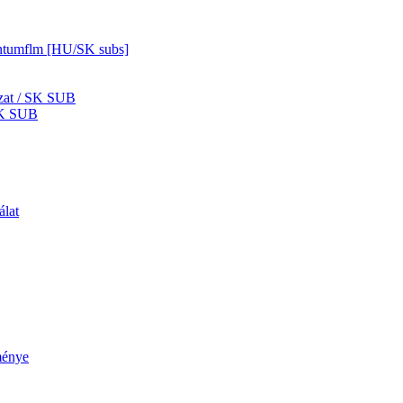
mentumflm [HU/SK subs]
zat / SK SUB
SK SUB
álat
ménye