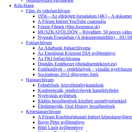
Népművészeti együttesek
Kép-Hang
Film- és videóarchívum
1956 – Az elfelejtett forradalom [4K] – A doku
A Fórum Intézet YouTube csatornája
Fórum Filmek (film.foruminst.sk)
MUSZKAFÖLDÖN – Rövidített, 50 perces válto
Nyugati Fogságban (A dokumentumfilm) – HU/
Fotóarchívum
Az Adatbank fotóarchívuma
Az Etnológiai Központ DIA gyűjteménye
Az FKI fotóarchívuma
Digitális Emlékezet (digitalisemlekezet.eu)
Emlékművek – emlékhelyek – vizuális nyelvhaszn
Sociophoto 2012 díjnyertes fotói
Hangarchívum
Felmérések, közvéleménykutatások
Konferenciák, rendezvények hangfelvételei
Nyelvjárás gyűjtések
Rádiós beszélgetések közéleti személyiségekkel
Életútinterjúk, Oral History beszélgetések
Képeslaparchívum
A Fórum Kisebbségkutató Intézet képeslapgyűjte
Bayer Péter gyűjteménye
Bittó Lipót gyűjteménye