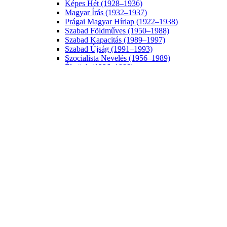
Képes Hét (1928–1936)
Magyar Írás (1932–1937)
Prágai Magyar Hírlap (1922–1938)
Szabad Földműves (1950–1988)
Szabad Kapacitás (1989–1997)
Szabad Újság (1991–1993)
Szocialista Nevelés (1956–1989)
Életünk (1996–1998)
Új Ifjúság (1952–1989)
Új Szó (1948–2022)
Digitalizált könyvek
BiblioNet – Digitális Könyvtár (kulturális öröksé
Fórum Kisebbségkutató Intézet saját kiadványai
Múzeumi Híradó – Spravodaj Múzea (1977–2021
Néprajzi és történelmi munkák
Szlovákiai magyar irodalomtörténet
Szlovákiai magyar szépirodalom
Új mindenes gyűjtemény (1980–1993)
Digitalizált tartalom
Digitalizált évkönyvek
Fábry Zoltán levelezése
Kisnyomtatványok
Szakrális Kisemlék Archívum
Digitális tartalom
Regionális lapok