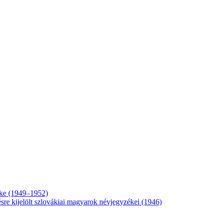
éke (1949–1952)
ésre kijelölt szlovákiai magyarok névjegyzékei (1946)