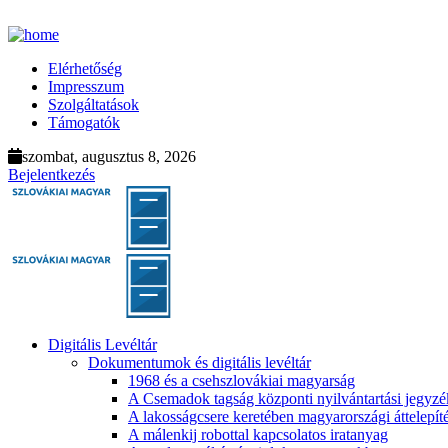
Elérhetőség
Impresszum
Szolgáltatások
Támogatók
szombat, augusztus 8, 2026
Bejelentkezés
Digitális Levéltár
Dokumentumok és digitális levéltár
1968 és a csehszlovákiai magyarság
A Csemadok tagság központi nyilvántartási jegyz
A lakosságcsere keretében magyarországi áttelepít
A málenkij robottal kapcsolatos iratanyag