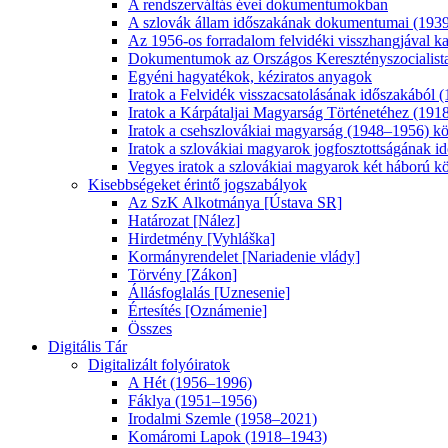
A rendszerváltás évei dokumentumokban
A szlovák állam időszakának dokumentumai (193
Az 1956-os forradalom felvidéki visszhangjával ka
Dokumentumok az Országos Keresztényszocialista
Egyéni hagyatékok, kéziratos anyagok
Iratok a Felvidék visszacsatolásának időszakából
Iratok a Kárpátaljai Magyarság Történetéhez (19
Iratok a csehszlovákiai magyarság (1948–1956) közö
Iratok a szlovákiai magyarok jogfosztottságának 
Vegyes iratok a szlovákiai magyarok két háború kö
Kisebbségeket érintő jogszabályok
Az SzK Alkotmánya [Ústava SR]
Határozat [Nález]
Hirdetmény [Vyhláška]
Kormányrendelet [Nariadenie vlády]
Törvény [Zákon]
Állásfoglalás [Uznesenie]
Értesítés [Oznámenie]
Összes
Digitális Tár
Digitalizált folyóiratok
A Hét (1956–1996)
Fáklya (1951–1956)
Irodalmi Szemle (1958–2021)
Komáromi Lapok (1918–1943)