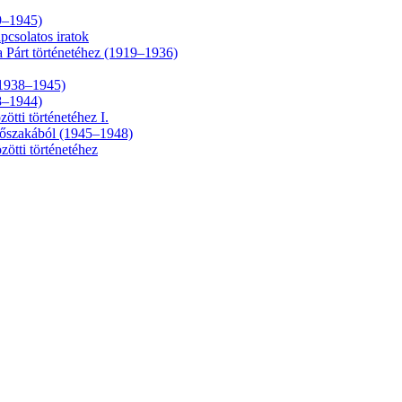
9–1945)
pcsolatos iratok
 Párt történetéhez (1919–1936)
 (1938–1945)
18–1944)
tti történetéhez I.
időszakából (1945–1948)
zötti történetéhez